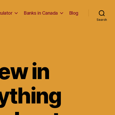
ulator
Banks in Canada
Blog
Search
ew in
rything