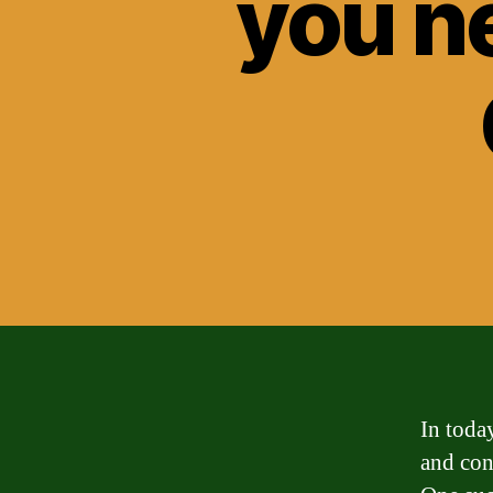
you n
In toda
and con