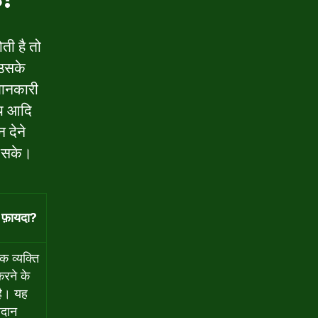
ती है तो
 उसके
जानकारी
आय आदि
 देने
र सके।
ै फ़ायदा?
क व्यक्ति
रने के
है। यह
रदान