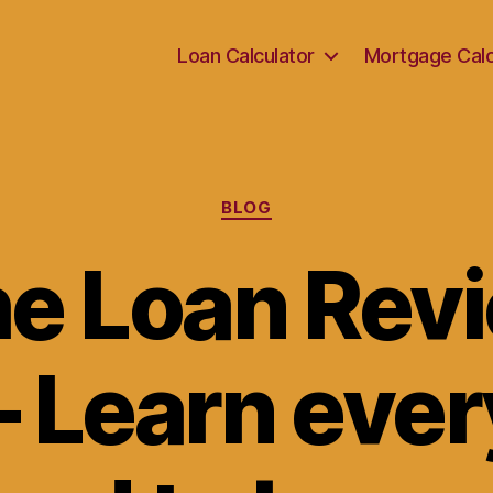
Loan Calculator
Mortgage Calc
Categories
BLOG
e Loan Revi
– Learn eve