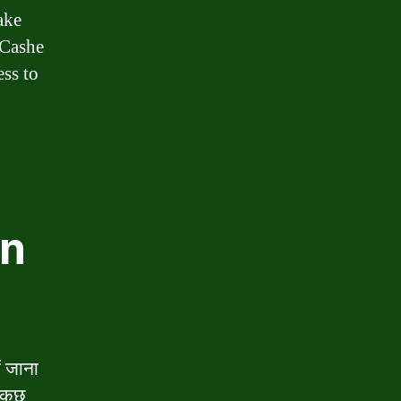
ake
 Cashe
ess to
in
ं जाना
 कुछ