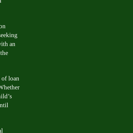
a
ion
seeking
with an
 the
 of loan
 Whether
ild’s
ntil
al