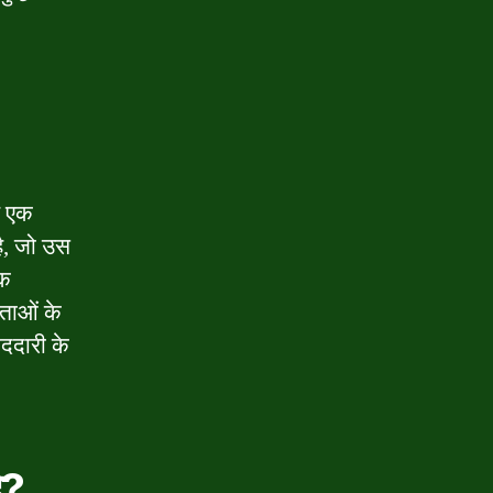
यह एक
 है, जो उस
एक
कताओं के
ीददारी के
ै?