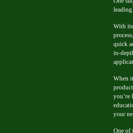
One suc
leading
With its
process
quick a
in-dept
applica
When it
product
you’re 
educati
your ne
One of 