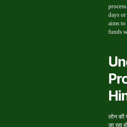
process
days or
aims to
funds w
Un
Pr
Hi
लोन की प
जा रहा ह