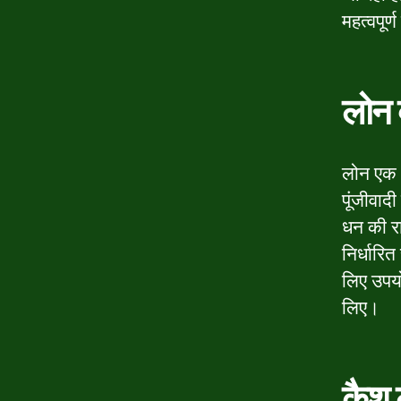
महत्वपूर
लोन क
लोन एक ध
पूंजीवादी
धन की र
निर्धारि
लिए उपयो
लिए।
कैश 