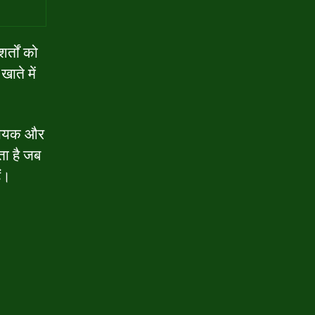
र्तों को
ाते में
मदायक और
ता है जब
ैं।