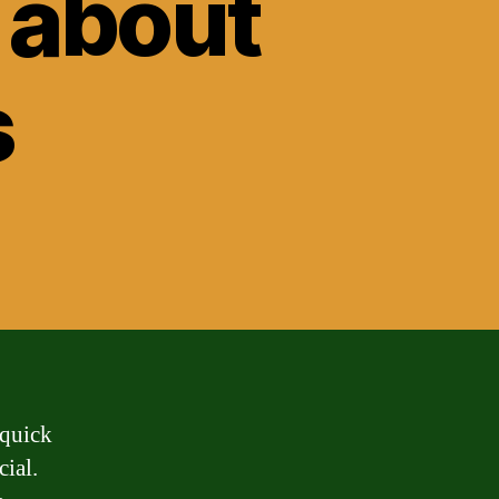
 about
s
 quick
ial.