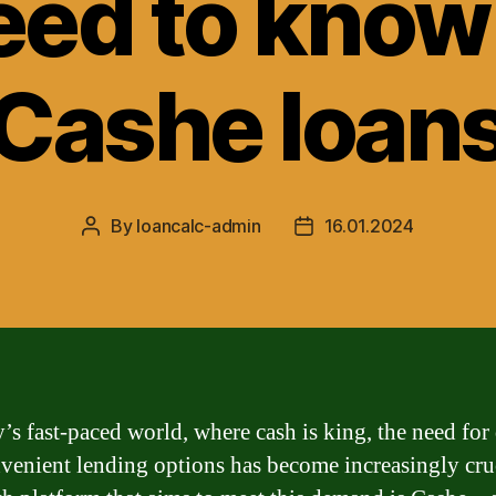
eed to know
Cashe loan
By
loancalc-admin
16.01.2024
Post
Post
author
date
y’s fast-paced world, where cash is king, the need for
venient lending options has become increasingly cruc