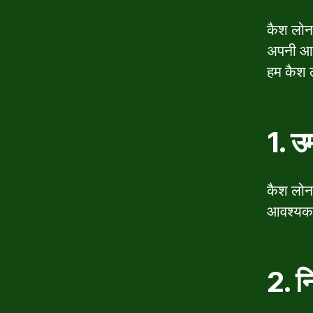
कैश लोन 
अपनी आव
हम कैश ल
1. उम
कैश लोन 
आवश्यकत
2. न