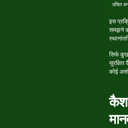
उचित बन
इस प्रक्र
समझने का
स्थानांत
सिर्फ कु
सुरक्षित
कोई असंख
कैश
मान